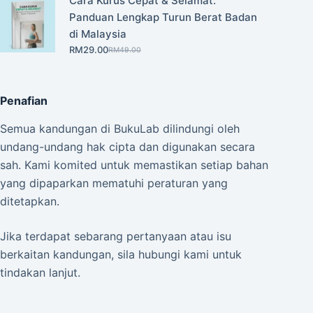
Cara Kurus Cepat & Selamat:
was:
is:
Panduan Lengkap Turun Berat Badan
RM69.00.
RM39.00.
di Malaysia
RM
29.00
RM
49.00
Original
Current
price
price
was:
is:
Penafian
RM49.00.
RM29.00.
Semua kandungan di BukuLab dilindungi oleh
undang-undang hak cipta dan digunakan secara
sah. Kami komited untuk memastikan setiap bahan
yang dipaparkan mematuhi peraturan yang
ditetapkan.
Jika terdapat sebarang pertanyaan atau isu
berkaitan kandungan, sila hubungi kami untuk
tindakan lanjut.