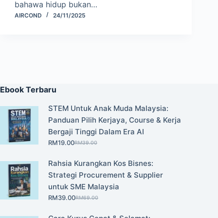
bahawa hidup bukan…
AIRCOND
24/11/2025
Ebook Terbaru
STEM Untuk Anak Muda Malaysia:
Panduan Pilih Kerjaya, Course & Kerja
Bergaji Tinggi Dalam Era AI
RM
19.00
RM
39.00
Original
Current
price
price
Rahsia Kurangkan Kos Bisnes:
was:
is:
Strategi Procurement & Supplier
RM39.00.
RM19.00.
untuk SME Malaysia
RM
39.00
RM
69.00
Original
Current
price
price