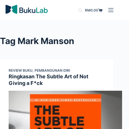
Skip
RM
0.00
to
Shopping
content
cart
Tag
Mark Manson
REVIEW BUKU
,
PEMBANGUNAN DIRI
Ringkasan The Subtle Art of Not
Giving a F*ck