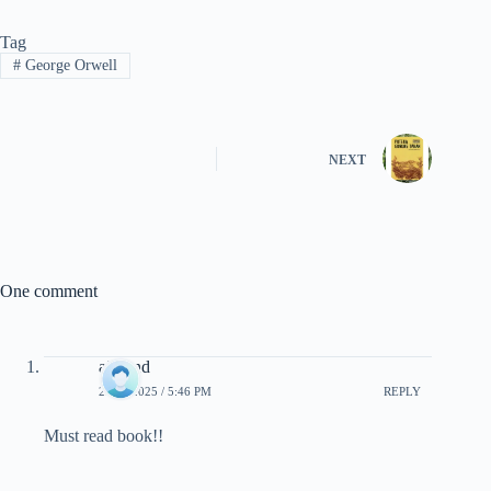
Tag
#
George Orwell
NEXT
One comment
aircond
23/11/2025 / 5:46 PM
REPLY
Must read book!!