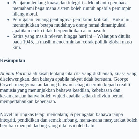
Pelajaran tentang kuasa dan integriti – Membantu pembaca
memahami bagaimana sistem boleh runtuh apabila pemimpin
hilang moral.
Peringatan tentang pentingnya pemikiran kritikal – Buku ini
menunjukkan betapa mudahnya orang ramai dimanipulasi
apabila mereka tidak berpendidikan atau pasrah.
Satira yang masih relevan hingga hari ini – Walaupun ditulis
pada 1945, ia masih mencerminkan corak politik global masa
kini.
Kesimpulan
Animal Farm
ialah kisah tentang cita-cita yang dikhianati, kuasa yang
diselewengkan, dan bahaya apabila rakyat tidak bersuara. George
Orwell menggunakan ladang haiwan sebagai cermin kepada realiti
manusia yang menunjukkan bahawa keadilan, kebebasan dan
kesamarataan hanya boleh wujud apabila setiap individu berani
mempertahankan kebenaran.
Novel ini ringkas tetapi mendalam; ia peringatan bahawa tanpa
integriti, pendidikan dan semak imbang, mana-mana masyarakat boleh
berubah menjadi ladang yang dikuasai oleh babi.