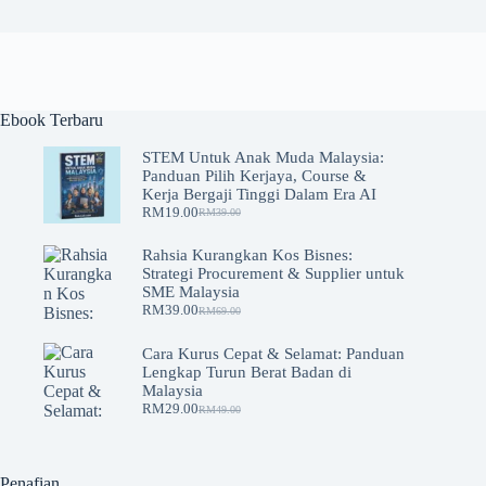
Ebook Terbaru
STEM Untuk Anak Muda Malaysia:
Panduan Pilih Kerjaya, Course &
Kerja Bergaji Tinggi Dalam Era AI
RM
19.00
RM
39.00
Original
Current
price
price
was:
is:
Rahsia Kurangkan Kos Bisnes:
RM39.00.
RM19.00.
Strategi Procurement & Supplier untuk
SME Malaysia
RM
39.00
RM
69.00
Original
Current
price
price
was:
is:
Cara Kurus Cepat & Selamat: Panduan
RM69.00.
RM39.00.
Lengkap Turun Berat Badan di
Malaysia
RM
29.00
RM
49.00
Original
Current
price
price
was:
is:
RM49.00.
RM29.00.
Penafian