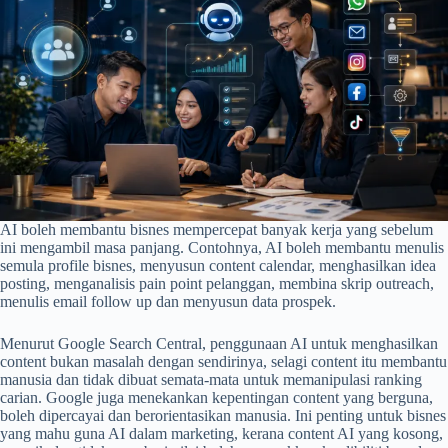
AI boleh membantu bisnes mempercepat banyak kerja yang sebelum
ini mengambil masa panjang. Contohnya, AI boleh membantu menulis
semula profile bisnes, menyusun content calendar, menghasilkan idea
posting, menganalisis pain point pelanggan, membina skrip outreach,
menulis email follow up dan menyusun data prospek.
Menurut Google Search Central, penggunaan AI untuk menghasilkan
content bukan masalah dengan sendirinya, selagi content itu membantu
manusia dan tidak dibuat semata-mata untuk memanipulasi ranking
carian. Google juga menekankan kepentingan content yang berguna,
boleh dipercayai dan berorientasikan manusia. Ini penting untuk bisnes
yang mahu guna AI dalam marketing, kerana content AI yang kosong,