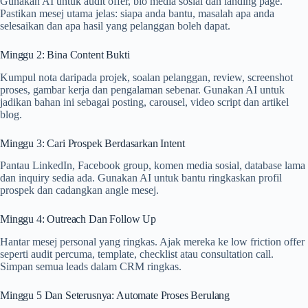
Gunakan AI untuk audit offer, bio media sosial dan landing page.
Pastikan mesej utama jelas: siapa anda bantu, masalah apa anda
selesaikan dan apa hasil yang pelanggan boleh dapat.
Minggu 2: Bina Content Bukti
Kumpul nota daripada projek, soalan pelanggan, review, screenshot
proses, gambar kerja dan pengalaman sebenar. Gunakan AI untuk
jadikan bahan ini sebagai posting, carousel, video script dan artikel
blog.
Minggu 3: Cari Prospek Berdasarkan Intent
Pantau LinkedIn, Facebook group, komen media sosial, database lama
dan inquiry sedia ada. Gunakan AI untuk bantu ringkaskan profil
prospek dan cadangkan angle mesej.
Minggu 4: Outreach Dan Follow Up
Hantar mesej personal yang ringkas. Ajak mereka ke low friction offer
seperti audit percuma, template, checklist atau consultation call.
Simpan semua leads dalam CRM ringkas.
Minggu 5 Dan Seterusnya: Automate Proses Berulang