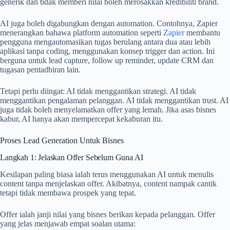
generik dan tidak memberi nilai boleh merosakkan kredibiliti brand.
AI juga boleh digabungkan dengan automation. Contohnya, Zapier
menerangkan bahawa platform automation seperti
Zapier
membantu
pengguna mengautomasikan tugas berulang antara dua atau lebih
aplikasi tanpa coding, menggunakan konsep trigger dan action. Ini
berguna untuk lead capture, follow up reminder, update CRM dan
tugasan pentadbiran lain.
Tetapi perlu diingat: AI tidak menggantikan strategi. AI tidak
menggantikan pengalaman pelanggan. AI tidak menggantikan trust. AI
juga tidak boleh menyelamatkan offer yang lemah. Jika asas bisnes
kabur, AI hanya akan mempercepat kekaburan itu.
Proses Lead Generation Untuk Bisnes
Langkah 1: Jelaskan Offer Sebelum Guna AI
Kesilapan paling biasa ialah terus menggunakan AI untuk menulis
content tanpa menjelaskan offer. Akibatnya, content nampak cantik
tetapi tidak membawa prospek yang tepat.
Offer ialah janji nilai yang bisnes berikan kepada pelanggan. Offer
yang jelas menjawab empat soalan utama: