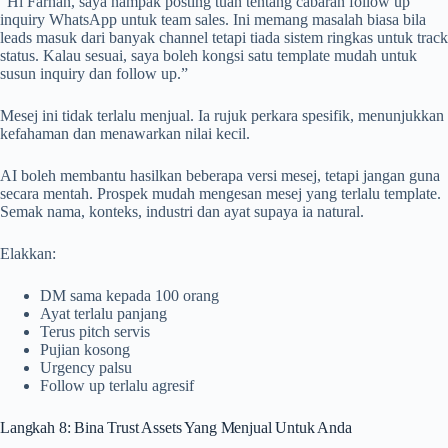
“Hi Farhan, saya nampak posting tuan tentang cabaran follow up
inquiry WhatsApp untuk team sales. Ini memang masalah biasa bila
leads masuk dari banyak channel tetapi tiada sistem ringkas untuk track
status. Kalau sesuai, saya boleh kongsi satu template mudah untuk
susun inquiry dan follow up.”
Mesej ini tidak terlalu menjual. Ia rujuk perkara spesifik, menunjukkan
kefahaman dan menawarkan nilai kecil.
AI boleh membantu hasilkan beberapa versi mesej, tetapi jangan guna
secara mentah. Prospek mudah mengesan mesej yang terlalu template.
Semak nama, konteks, industri dan ayat supaya ia natural.
Elakkan:
DM sama kepada 100 orang
Ayat terlalu panjang
Terus pitch servis
Pujian kosong
Urgency palsu
Follow up terlalu agresif
Langkah 8: Bina Trust Assets Yang Menjual Untuk Anda