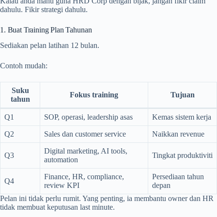
Kalau anda mahu guna HRD Corp dengan bijak, jangan fikir claim
dahulu. Fikir strategi dahulu.
1. Buat Training Plan Tahunan
Sediakan pelan latihan 12 bulan.
Contoh mudah:
Suku
Fokus training
Tujuan
tahun
Q1
SOP, operasi, leadership asas
Kemas sistem kerja
Q2
Sales dan customer service
Naikkan revenue
Digital marketing, AI tools,
Q3
Tingkat produktiviti
automation
Finance, HR, compliance,
Persediaan tahun
Q4
review KPI
depan
Pelan ini tidak perlu rumit. Yang penting, ia membantu owner dan HR
tidak membuat keputusan last minute.