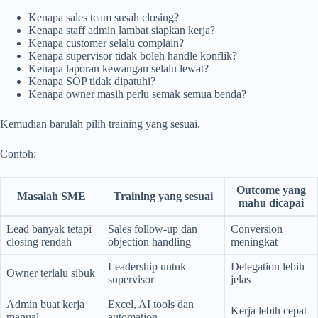
Kenapa sales team susah closing?
Kenapa staff admin lambat siapkan kerja?
Kenapa customer selalu complain?
Kenapa supervisor tidak boleh handle konflik?
Kenapa laporan kewangan selalu lewat?
Kenapa SOP tidak dipatuhi?
Kenapa owner masih perlu semak semua benda?
Kemudian barulah pilih training yang sesuai.
Contoh:
Outcome yang
Masalah SME
Training yang sesuai
mahu dicapai
Lead banyak tetapi
Sales follow-up dan
Conversion
closing rendah
objection handling
meningkat
Leadership untuk
Delegation lebih
Owner terlalu sibuk
supervisor
jelas
Admin buat kerja
Excel, AI tools dan
Kerja lebih cepat
manual
automation