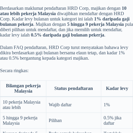
Berdasarkan maklumat pendaftaran HRD Corp, majikan dengan
10
atau lebih pekerja Malaysia
diwajibkan mendaftar dengan HRD
Corp. Kadar levy bulanan untuk kategori ini ialah
1% daripada gaji
bulanan pekerja
. Majikan dengan
5 hingga 9 pekerja Malaysia
pula
diberi pilihan untuk mendaftar, dan jika memilih untuk mendaftar,
kadar levy ialah
0.5% daripada gaji bulanan pekerja
.
Dalam FAQ pendaftaran, HRD Corp turut menyatakan bahawa levy
dikira berdasarkan gaji bulanan bersama elaun tetap, dan kadar 1%
atau 0.5% bergantung kepada kategori majikan.
Secara ringkas:
Bilangan pekerja
Status pendaftaran
Kadar levy
Malaysia
10 pekerja Malaysia
Wajib daftar
1%
atau lebih
5 hingga 9 pekerja
0.5% jika
Pilihan
Malaysia
daftar