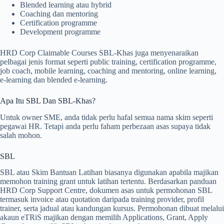
Blended learning atau hybrid
Coaching dan mentoring
Certification programme
Development programme
HRD Corp Claimable Courses SBL-Khas juga menyenaraikan
pelbagai jenis format seperti public training, certification programme,
job coach, mobile learning, coaching and mentoring, online learning,
e-learning dan blended e-learning.
Apa Itu SBL Dan SBL-Khas?
Untuk owner SME, anda tidak perlu hafal semua nama skim seperti
pegawai HR. Tetapi anda perlu faham perbezaan asas supaya tidak
salah mohon.
SBL
SBL atau Skim Bantuan Latihan biasanya digunakan apabila majikan
memohon training grant untuk latihan tertentu. Berdasarkan panduan
HRD Corp Support Centre, dokumen asas untuk permohonan SBL
termasuk invoice atau quotation daripada training provider, profil
trainer, serta jadual atau kandungan kursus. Permohonan dibuat melalui
akaun eTRiS majikan dengan memilih Applications, Grant, Apply