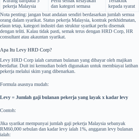
Kurang daripada 5
Perlu semak kelayakan
Tertakluk
pekerja Malaysia
dan kategori semasa
kepada syarat
Nota penting: jangan buat andaian sendiri berdasarkan jumlah semua
orang dalam syarikat. Status pekerja Malaysia, kontrak perkhidmatan,
elaun tetap, kategori industri dan struktur syarikat perlu disemak
dengan teliti. Kalau tidak pasti, semak terus dengan HRD Corp, HR
consultant atau akauntan syarikat.
Apa Itu Levy HRD Corp?
Levy HRD Corp ialah caruman bulanan yang dibayar oleh majikan
berdaftar. Duit ini kemudian boleh digunakan untuk membiayai latihan
pekerja melalui skim yang dibenarkan.
Formula asasnya mudah:
Levy = Jumlah gaji bulanan pekerja yang layak x kadar levy
Contoh:
Jika syarikat mempunyai jumlah gaji pekerja Malaysia sebanyak
RM60,000 sebulan dan kadar levy ialah 1%, anggaran levy bulanan
ialah: