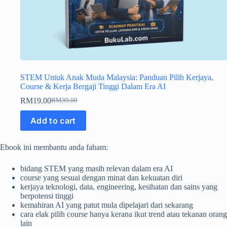
STEM Untuk Anak Muda Malaysia: Panduan Pilih Kerjaya,
Course & Kerja Bergaji Tinggi Dalam Era AI
RM
19.00
RM
39.00
Original
Current
price
price
Add to cart
was:
is:
RM39.00.
RM19.00.
Ebook ini membantu anda faham:
bidang STEM yang masih relevan dalam era AI
course yang sesuai dengan minat dan kekuatan diri
kerjaya teknologi, data, engineering, kesihatan dan sains yang
berpotensi tinggi
kemahiran AI yang patut mula dipelajari dari sekarang
cara elak pilih course hanya kerana ikut trend atau tekanan orang
lain