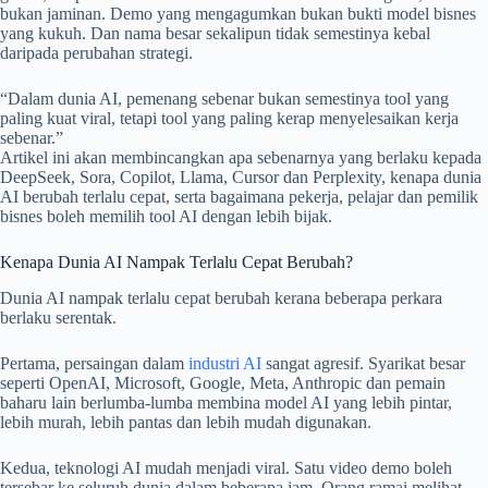
bukan jaminan. Demo yang mengagumkan bukan bukti model bisnes
yang kukuh. Dan nama besar sekalipun tidak semestinya kebal
daripada perubahan strategi.
“Dalam dunia AI, pemenang sebenar bukan semestinya tool yang
paling kuat viral, tetapi tool yang paling kerap menyelesaikan kerja
sebenar.”
Artikel ini akan membincangkan apa sebenarnya yang berlaku kepada
DeepSeek, Sora, Copilot, Llama, Cursor dan Perplexity, kenapa dunia
AI berubah terlalu cepat, serta bagaimana pekerja, pelajar dan pemilik
bisnes boleh memilih tool AI dengan lebih bijak.
Kenapa Dunia AI Nampak Terlalu Cepat Berubah?
Dunia AI nampak terlalu cepat berubah kerana beberapa perkara
berlaku serentak.
Pertama, persaingan dalam
industri AI
sangat agresif. Syarikat besar
seperti OpenAI, Microsoft, Google, Meta, Anthropic dan pemain
baharu lain berlumba-lumba membina model AI yang lebih pintar,
lebih murah, lebih pantas dan lebih mudah digunakan.
Kedua, teknologi AI mudah menjadi viral. Satu video demo boleh
tersebar ke seluruh dunia dalam beberapa jam. Orang ramai melihat