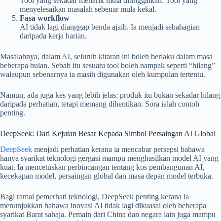
Tool yang sekadar menarik mula ditinggalkan. Tool yang
menyelesaikan masalah sebenar mula kekal.
Fasa workflow
AI tidak lagi dianggap benda ajaib. Ia menjadi sebahagian
daripada kerja harian.
Masalahnya, dalam AI, seluruh kitaran ini boleh berlaku dalam masa
beberapa bulan. Sebab itu sesuatu tool boleh nampak seperti “hilang”
walaupun sebenarnya ia masih digunakan oleh kumpulan tertentu.
Namun, ada juga kes yang lebih jelas: produk itu bukan sekadar hilang
daripada perhatian, tetapi memang dihentikan. Sora ialah contoh
penting.
DeepSeek: Dari Kejutan Besar Kepada Simbol Persaingan AI Global
DeepSeek
menjadi perhatian kerana ia mencabar persepsi bahawa
hanya syarikat teknologi gergasi mampu menghasilkan model AI yang
kuat. Ia mencetuskan perbincangan tentang kos pembangunan AI,
kecekapan model, persaingan global dan masa depan model terbuka.
Bagi ramai pemerhati teknologi, DeepSeek penting kerana ia
menunjukkan bahawa inovasi AI tidak lagi dikuasai oleh beberapa
syarikat Barat sahaja. Pemain dari China dan negara lain juga mampu