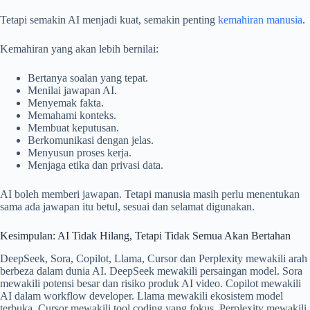
Tetapi semakin AI menjadi kuat, semakin penting
kemahiran manusia
.
Kemahiran yang akan lebih bernilai:
Bertanya soalan yang tepat.
Menilai jawapan AI.
Menyemak fakta.
Memahami konteks.
Membuat keputusan.
Berkomunikasi dengan jelas.
Menyusun proses kerja.
Menjaga etika dan privasi data.
AI boleh memberi jawapan. Tetapi manusia masih perlu menentukan
sama ada jawapan itu betul, sesuai dan selamat digunakan.
Kesimpulan: AI Tidak Hilang, Tetapi Tidak Semua Akan Bertahan
DeepSeek, Sora, Copilot, Llama, Cursor dan Perplexity mewakili arah
berbeza dalam dunia AI. DeepSeek mewakili persaingan model. Sora
mewakili potensi besar dan risiko produk AI video. Copilot mewakili
AI dalam workflow developer. Llama mewakili ekosistem model
terbuka. Cursor mewakili tool coding yang fokus. Perplexity mewakili