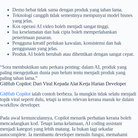
Demo hebat tidak sama dengan produk yang tahan lama.
Teknologi canggih tidak semestinya mempunyai model bisnes
yang jelas.
Kos operasi AI video boleh menjadi sangat tinggi.
Isu keselamatan dan hak cipta boleh memperlahankan
penerimaan pasaran.
Pengguna kreatif perlukan kawalan, konsistensi dan hak
penggunaan yang jelas.
Produk AI boleh berubah atau dihentikan dengan sangat cepat.
“Sora membuktikan satu perkara penting: dalam AI, produk yang
paling mengejutkan dunia pun belum tentu menjadi produk yang
paling tahan lama.”
GitHub Copilot: Dari Viral Kepada Alat Kerja Harian Developer
GitHub Copilot
ialah contoh berbeza. Ia mungkin tidak selalu menjadi
topik viral seperti dulu, tetapi ia terus relevan kerana masuk ke dalam
workflow developer.
Pada awal kemunculannya, Copilot menarik perhatian kerana boleh
mencadangkan kod. Tetapi lama-kelamaan, AI coding assistant
menjadi kategori yang lebih matang. Ia bukan lagi sekadar
autocomplete. Ia membantu developer menulis fungsi, memahami