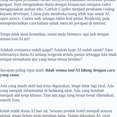
gergasi. Sora mengejutkan dunia dengan keupayaan menjana video
menggunakan arahan teks. GitHub Copilot menjadi pembantu coding
kepada developer. Llama pula membuka ruang lebih luas untuk AI
open source. Cursor naik sebagai editor kod pintar. Perplexity pula
memperkenalkan cara baharu untuk mencari jawapan di internet.
Tetapi tidak lama kemudian, ramai mula bertanya: apa jadi dengan
semua tool AI ini?
Adakah semuanya sudah gagal? Adakah hype AI sudah tamat? Atau
sebenarnya dunia AI sedang bergerak terlalu pantas sehingga kita tidak
sempat memahami apa yang benar-benar berlaku?
Jawapan paling tepat ialah:
tidak semua tool AI hilang dengan cara
yang sama
.
Ada yang masih aktif dan terus digunakan, tetapi tidak lagi viral. Ada
yang menjadi infrastruktur di belakang tabir. Ada yang berubah
menjadi alat kerja khusus. Dan ada juga yang benar-benar dihentikan,
seperti Sora.
Inilah realiti dunia AI hari ini. Sesuatu produk boleh menjadi sensasi
global, tetapi belum tentu bertahan lama. Dalam teknologi AI, viral