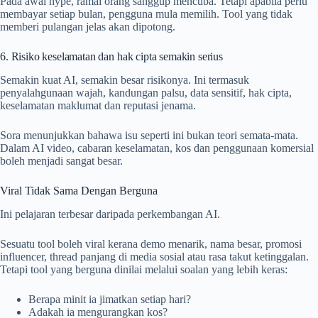
Pada awal hype, ramai orang sanggup mencuba. Tetapi apabila perlu
membayar setiap bulan, pengguna mula memilih. Tool yang tidak
memberi pulangan jelas akan dipotong.
6. Risiko keselamatan dan hak cipta semakin serius
Semakin kuat AI, semakin besar risikonya. Ini termasuk
penyalahgunaan wajah, kandungan palsu, data sensitif, hak cipta,
keselamatan maklumat dan reputasi jenama.
Sora menunjukkan bahawa isu seperti ini bukan teori semata-mata.
Dalam AI video, cabaran keselamatan, kos dan penggunaan komersial
boleh menjadi sangat besar.
Viral Tidak Sama Dengan Berguna
Ini pelajaran terbesar daripada perkembangan AI.
Sesuatu tool boleh viral kerana demo menarik, nama besar, promosi
influencer, thread panjang di media sosial atau rasa takut ketinggalan.
Tetapi tool yang berguna dinilai melalui soalan yang lebih keras:
Berapa minit ia jimatkan setiap hari?
Adakah ia mengurangkan kos?