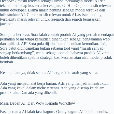
DeepSeek masih relevan sebagai simbol persaingan model AI dan
tekanan terhadap kos serta kecekapan. GitHub Copilot masih relevan
untuk developer. Llama masih penting sebagai model terbuka dan
infrastruktur AI. Cursor masih relevan untuk AI-assisted coding.
Perplexity masih relevan untuk research dan search berasaskan
jawapan.
Sora pula berbeza. Sora ialah contoh produk AI yang pernah mendapat
perhatian besar tetapi kemudian dihentikan sebagai pengalaman web
dan aplikasi. API Sora pula dijadualkan dihentikan kemudian. Jadi,
Sora patut dibincangkan bukan sebagai tool yang “masih senyap-
senyap berkembang”, tetapi sebagai contoh bahawa produk AI viral
boleh dihentikan apabila strategi, kos, keselamatan atau model produk
berubah.
Kesimpulannya, tidak semua AI bergerak ke arah yang sama.
Ada yang menjadi alat kerja harian. Ada yang menjadi infrastruktur.
Ada yang kekal dalam niche tertentu. Ada yang diserap ke dalam
produk lain. Dan ada yang dihentikan.
Masa Depan AI: Dari Wow Kepada Workflow
Fasa pertama AI ialah fasa kagum. Orang kagum AI boleh menulis,