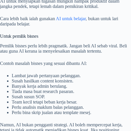
AI untuk menyiapkan tugasan mungkin nampak produktif dalam
jangka pendek, tetapi lemah dalam pemikiran kritikal.
Cara lebih baik ialah gunakan
AI untuk belajar
, bukan untuk lari
daripada belajar.
Untuk pemilik bisnes
Pemilik bisnes perlu lebih pragmatik. Jangan beli AI sebab viral. Beli
atau guna AI kerana ia menyelesaikan masalah tertentu.
Contoh masalah bisnes yang sesuai dibantu AI:
Lambat jawab pertanyaan pelanggan.
Susah hasilkan content konsisten.
Banyak kerja admin berulang.
Tiada masa buat research pasaran.
Susah susun SOP.
Team kecil tetapi beban kerja besar.
Perlu analisis maklum balas pelanggan.
Perlu bina skrip jualan atau template mesej.
Namun, AI bukan pengganti strategi. AI boleh mempercepat kerja,
tetapi ia tidak automatik menjadikan bisnes kuat. Jika positioning