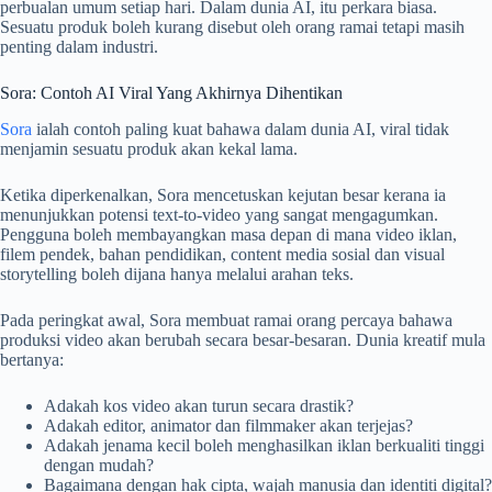
perbualan umum setiap hari. Dalam dunia AI, itu perkara biasa.
Sesuatu produk boleh kurang disebut oleh orang ramai tetapi masih
penting dalam industri.
Sora: Contoh AI Viral Yang Akhirnya Dihentikan
Sora
ialah contoh paling kuat bahawa dalam dunia AI, viral tidak
menjamin sesuatu produk akan kekal lama.
Ketika diperkenalkan, Sora mencetuskan kejutan besar kerana ia
menunjukkan potensi text-to-video yang sangat mengagumkan.
Pengguna boleh membayangkan masa depan di mana video iklan,
filem pendek, bahan pendidikan, content media sosial dan visual
storytelling boleh dijana hanya melalui arahan teks.
Pada peringkat awal, Sora membuat ramai orang percaya bahawa
produksi video akan berubah secara besar-besaran. Dunia kreatif mula
bertanya:
Adakah kos video akan turun secara drastik?
Adakah editor, animator dan filmmaker akan terjejas?
Adakah jenama kecil boleh menghasilkan iklan berkualiti tinggi
dengan mudah?
Bagaimana dengan hak cipta, wajah manusia dan identiti digital?