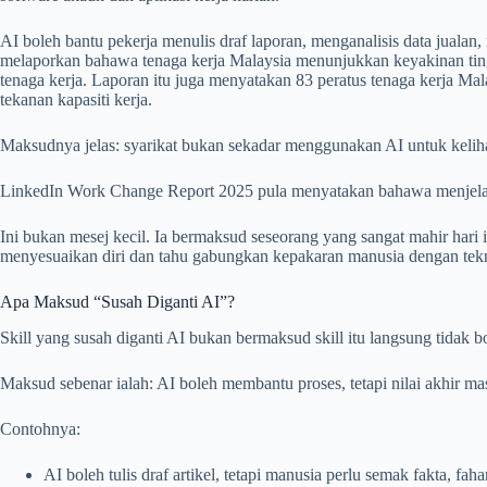
AI boleh bantu pekerja menulis draf laporan, menganalisis data jual
melaporkan bahawa tenaga kerja Malaysia menunjukkan keyakinan ting
tenaga kerja. Laporan itu juga menyatakan 83 peratus tenaga kerja Ma
tekanan kapasiti kerja.
Maksudnya jelas: syarikat bukan sekadar menggunakan AI untuk keli
LinkedIn Work Change Report 2025 pula menyatakan bahawa menjelang
Ini bukan mesej kecil. Ia bermaksud seseorang yang sangat mahir hari i
menyesuaikan diri dan tahu gabungkan kepakaran manusia dengan tek
Apa Maksud “Susah Diganti AI”?
Skill yang susah diganti AI bukan bermaksud skill itu langsung tidak b
Maksud sebenar ialah: AI boleh membantu proses, tetapi nilai akhir m
Contohnya:
AI boleh tulis draf artikel, tetapi manusia perlu semak fakta, 