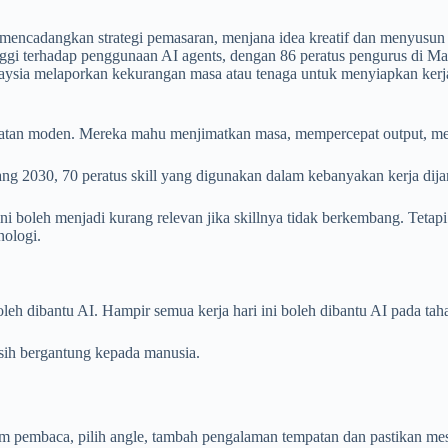
an, mencadangkan strategi pemasaran, menjana idea kreatif dan menyus
gi terhadap penggunaan AI agents, dengan 86 peratus pengurus di Ma
laysia melaporkan kekurangan masa atau tenaga untuk menyiapkan kerja
hatan moden. Mereka mahu menjimatkan masa, mempercepat output, me
 2030, 70 peratus skill yang digunakan dalam kebanyakan kerja dija
ni boleh menjadi kurang relevan jika skillnya tidak berkembang. Tetapi 
nologi.
oleh dibantu AI. Hampir semua kerja hari ini boleh dibantu AI pada taha
asih bergantung kepada manusia.
faham pembaca, pilih angle, tambah pengalaman tempatan dan pastikan me