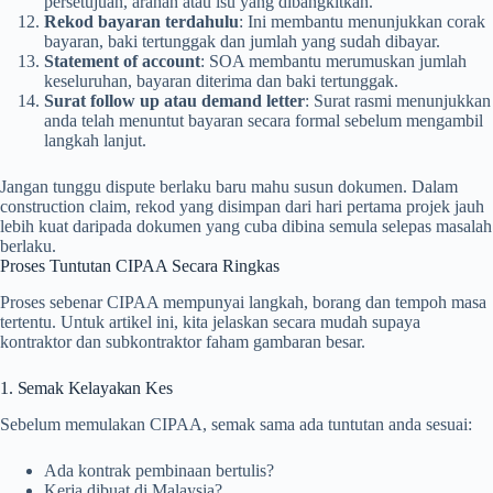
persetujuan, arahan atau isu yang dibangkitkan.
Rekod bayaran terdahulu
: Ini membantu menunjukkan corak
bayaran, baki tertunggak dan jumlah yang sudah dibayar.
Statement of account
: SOA membantu merumuskan jumlah
keseluruhan, bayaran diterima dan baki tertunggak.
Surat follow up atau demand letter
: Surat rasmi menunjukkan
anda telah menuntut bayaran secara formal sebelum mengambil
langkah lanjut.
Jangan tunggu dispute berlaku baru mahu susun dokumen. Dalam
construction claim, rekod yang disimpan dari hari pertama projek jauh
lebih kuat daripada dokumen yang cuba dibina semula selepas masalah
berlaku.
Proses Tuntutan CIPAA Secara Ringkas
Proses sebenar CIPAA mempunyai langkah, borang dan tempoh masa
tertentu. Untuk artikel ini, kita jelaskan secara mudah supaya
kontraktor dan subkontraktor faham gambaran besar.
1. Semak Kelayakan Kes
Sebelum memulakan CIPAA, semak sama ada tuntutan anda sesuai:
Ada kontrak pembinaan bertulis?
Kerja dibuat di Malaysia?