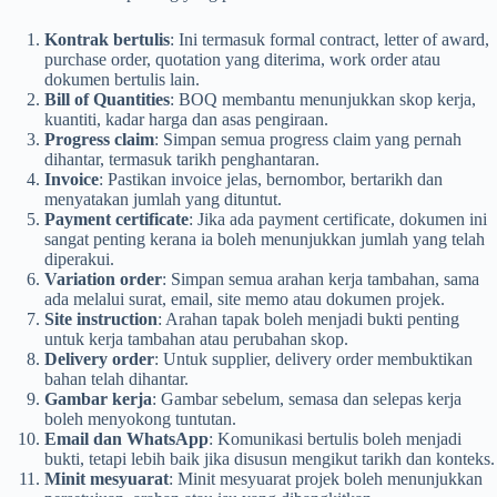
Kontrak bertulis
: Ini termasuk formal contract, letter of award,
purchase order, quotation yang diterima, work order atau
dokumen bertulis lain.
Bill of Quantities
: BOQ membantu menunjukkan skop kerja,
kuantiti, kadar harga dan asas pengiraan.
Progress claim
: Simpan semua progress claim yang pernah
dihantar, termasuk tarikh penghantaran.
Invoice
: Pastikan invoice jelas, bernombor, bertarikh dan
menyatakan jumlah yang dituntut.
Payment certificate
: Jika ada payment certificate, dokumen ini
sangat penting kerana ia boleh menunjukkan jumlah yang telah
diperakui.
Variation order
: Simpan semua arahan kerja tambahan, sama
ada melalui surat, email, site memo atau dokumen projek.
Site instruction
: Arahan tapak boleh menjadi bukti penting
untuk kerja tambahan atau perubahan skop.
Delivery order
: Untuk supplier, delivery order membuktikan
bahan telah dihantar.
Gambar kerja
: Gambar sebelum, semasa dan selepas kerja
boleh menyokong tuntutan.
Email dan WhatsApp
: Komunikasi bertulis boleh menjadi
bukti, tetapi lebih baik jika disusun mengikut tarikh dan konteks.
Minit mesyuarat
: Minit mesyuarat projek boleh menunjukkan