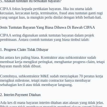
5. Adakah tuntutan itu berkaitan bayaran?
CIPAA fokus kepada pertikaian bayaran. Jika isu utama ialah
kecuaian, kecacatan kerja, termination, fraud atau tuntutan ganti rugi
yang sangat luas, ia mungkin perlu dinilai dengan lebih berhati-hati.
Jenis Tuntutan Bayaran Yang Biasa Dibawa Di Bawah CIPAA
CIPAA sering digunakan untuk tuntutan bayaran dalam projek
pembinaan. Antara contoh tuntutan yang biasa timbul ialah:
1. Progress Claim Tidak Dibayar
Ini antara kes paling biasa. Kontraktor atau subkontraktor sudah
membuat kerja mengikut peringkat, menghantar progress claim, tetapi
bayaran masih tidak dibuat.
Contohnya, subkontraktor M&E sudah menyiapkan 70 peratus kerja
mengikut milestone, tetapi main contractor hanya membayar
sebahagian kecil atau tidak membayar langsung.
2. Interim Payment Ditahan
Ada kes di mana bayaran interim ditahan atas alasan yang tidak jelas.
Pihak yang tidak membayar mungkin memberi alasan seperti “client