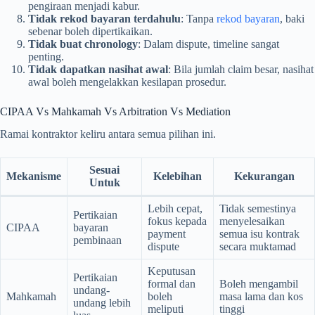
pengiraan menjadi kabur.
Tidak rekod bayaran terdahulu
: Tanpa
rekod bayaran
, baki
sebenar boleh dipertikaikan.
Tidak buat chronology
: Dalam dispute, timeline sangat
penting.
Tidak dapatkan nasihat awal
: Bila jumlah claim besar, nasihat
awal boleh mengelakkan kesilapan prosedur.
CIPAA Vs Mahkamah Vs Arbitration Vs Mediation
Ramai kontraktor keliru antara semua pilihan ini.
Sesuai
Mekanisme
Kelebihan
Kekurangan
Untuk
Lebih cepat,
Tidak semestinya
Pertikaian
fokus kepada
menyelesaikan
CIPAA
bayaran
payment
semua isu kontrak
pembinaan
dispute
secara muktamad
Keputusan
Pertikaian
formal dan
Boleh mengambil
undang-
Mahkamah
boleh
masa lama dan kos
undang lebih
meliputi
tinggi