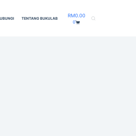
Shopping
RM
0.00
UBUNGI
TENTANG BUKULAB
cart
0