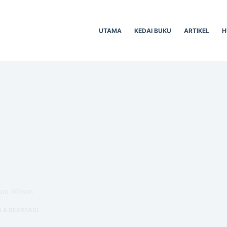
UTAMA
KEDAI BUKU
ARTIKEL
H
han Wilson
 & REKREASI