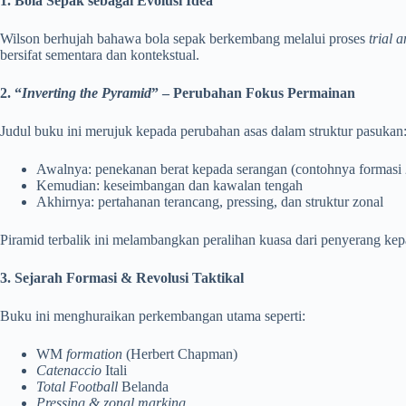
1. Bola Sepak sebagai Evolusi Idea
Wilson berhujah bahawa bola sepak berkembang melalui proses
trial 
bersifat sementara dan kontekstual.
2. “
Inverting the Pyramid
” – Perubahan Fokus Permainan
Judul buku ini merujuk kepada perubahan asas dalam struktur pasukan
Awalnya: penekanan berat kepada serangan (contohnya formasi 
Kemudian: keseimbangan dan kawalan tengah
Akhirnya: pertahanan terancang, pressing, dan struktur zonal
Piramid terbalik ini melambangkan peralihan kuasa dari penyerang ke
3. Sejarah Formasi & Revolusi Taktikal
Buku ini menghuraikan perkembangan utama seperti:
WM
formation
(Herbert Chapman)
Catenaccio
Itali
Total Football
Belanda
Pressing & zonal marking