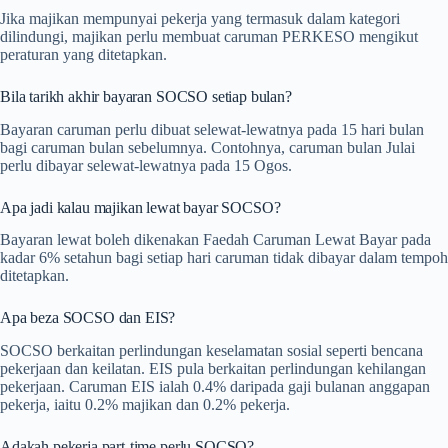
Jika majikan mempunyai pekerja yang termasuk dalam kategori
dilindungi, majikan perlu membuat caruman PERKESO mengikut
peraturan yang ditetapkan.
Bila tarikh akhir bayaran SOCSO setiap bulan?
Bayaran caruman perlu dibuat selewat-lewatnya pada 15 hari bulan
bagi caruman bulan sebelumnya. Contohnya, caruman bulan Julai
perlu dibayar selewat-lewatnya pada 15 Ogos.
Apa jadi kalau majikan lewat bayar SOCSO?
Bayaran lewat boleh dikenakan Faedah Caruman Lewat Bayar pada
kadar 6% setahun bagi setiap hari caruman tidak dibayar dalam tempoh
ditetapkan.
Apa beza SOCSO dan EIS?
SOCSO berkaitan perlindungan keselamatan sosial seperti bencana
pekerjaan dan keilatan. EIS pula berkaitan perlindungan kehilangan
pekerjaan. Caruman EIS ialah 0.4% daripada gaji bulanan anggapan
pekerja, iaitu 0.2% majikan dan 0.2% pekerja.
Adakah pekerja part-time perlu SOCSO?