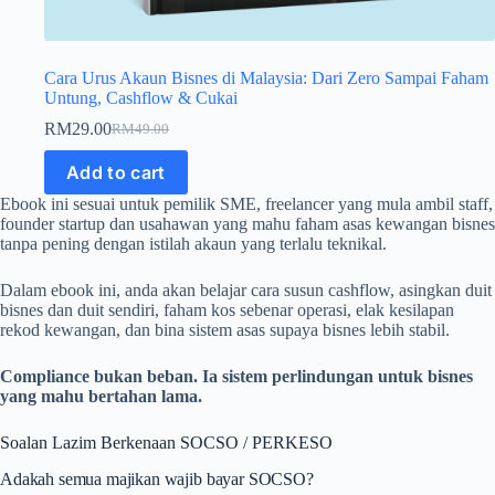
Cara Urus Akaun Bisnes di Malaysia: Dari Zero Sampai Faham
Untung, Cashflow & Cukai
RM
29.00
RM
49.00
Original
Current
price
price
Add to cart
was:
is:
RM49.00.
RM29.00.
Ebook ini sesuai untuk pemilik SME, freelancer yang mula ambil staff,
founder startup dan usahawan yang mahu faham asas kewangan bisnes
tanpa pening dengan istilah akaun yang terlalu teknikal.
Dalam ebook ini, anda akan belajar cara susun cashflow, asingkan duit
bisnes dan duit sendiri, faham kos sebenar operasi, elak kesilapan
rekod kewangan, dan bina sistem asas supaya bisnes lebih stabil.
Compliance bukan beban. Ia sistem perlindungan untuk bisnes
yang mahu bertahan lama.
Soalan Lazim Berkenaan SOCSO / PERKESO
Adakah semua majikan wajib bayar SOCSO?