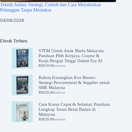
Teknik Jualan: Strategi, Contoh dan Cara Meyakinkan
Pelanggan Tanpa Memaksa
04/08/2026
Ebook Terbaru
STEM Untuk Anak Muda Malaysia:
Panduan Pilih Kerjaya, Course &
Kerja Bergaji Tinggi Dalam Era AI
RM
19.00
RM
39.00
Original
Current
price
price
was:
is:
Rahsia Kurangkan Kos Bisnes:
RM39.00.
RM19.00.
Strategi Procurement & Supplier untuk
SME Malaysia
RM
39.00
RM
69.00
Original
Current
price
price
was:
is:
Cara Kurus Cepat & Selamat: Panduan
RM69.00.
RM39.00.
Lengkap Turun Berat Badan di
Malaysia
RM
29.00
RM
49.00
Original
Current
price
price
was:
is: