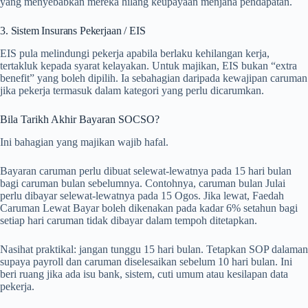
yang menyebabkan mereka hilang keupayaan menjana pendapatan.
3. Sistem Insurans Pekerjaan / EIS
EIS pula melindungi pekerja apabila berlaku kehilangan kerja,
tertakluk kepada syarat kelayakan. Untuk majikan, EIS bukan “extra
benefit” yang boleh dipilih. Ia sebahagian daripada kewajipan caruman
jika pekerja termasuk dalam kategori yang perlu dicarumkan.
Bila Tarikh Akhir Bayaran SOCSO?
Ini bahagian yang majikan wajib hafal.
Bayaran caruman perlu dibuat selewat-lewatnya pada 15 hari bulan
bagi caruman bulan sebelumnya. Contohnya, caruman bulan Julai
perlu dibayar selewat-lewatnya pada 15 Ogos. Jika lewat, Faedah
Caruman Lewat Bayar boleh dikenakan pada kadar 6% setahun bagi
setiap hari caruman tidak dibayar dalam tempoh ditetapkan.
Nasihat praktikal: jangan tunggu 15 hari bulan. Tetapkan SOP dalaman
supaya payroll dan caruman diselesaikan sebelum 10 hari bulan. Ini
beri ruang jika ada isu bank, sistem, cuti umum atau kesilapan data
pekerja.