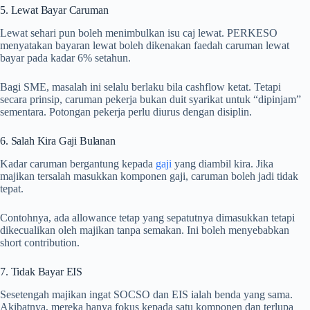
5. Lewat Bayar Caruman
Lewat sehari pun boleh menimbulkan isu caj lewat. PERKESO
menyatakan bayaran lewat boleh dikenakan faedah caruman lewat
bayar pada kadar 6% setahun.
Bagi SME, masalah ini selalu berlaku bila cashflow ketat. Tetapi
secara prinsip, caruman pekerja bukan duit syarikat untuk “dipinjam”
sementara. Potongan pekerja perlu diurus dengan disiplin.
6. Salah Kira Gaji Bulanan
Kadar caruman bergantung kepada
gaji
yang diambil kira. Jika
majikan tersalah masukkan komponen gaji, caruman boleh jadi tidak
tepat.
Contohnya, ada allowance tetap yang sepatutnya dimasukkan tetapi
dikecualikan oleh majikan tanpa semakan. Ini boleh menyebabkan
short contribution.
7. Tidak Bayar EIS
Sesetengah majikan ingat SOCSO dan EIS ialah benda yang sama.
Akibatnya, mereka hanya fokus kepada satu komponen dan terlupa