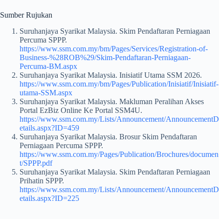
Sumber Rujukan
Suruhanjaya Syarikat Malaysia. Skim Pendaftaran Perniagaan
Percuma SPPP.
https://www.ssm.com.my/bm/Pages/Services/Registration-of-
Business-%28ROB%29/Skim-Pendaftaran-Perniagaan-
Percuma-BM.aspx
Suruhanjaya Syarikat Malaysia. Inisiatif Utama SSM 2026.
https://www.ssm.com.my/bm/Pages/Publication/Inisiatif/Inisiatif-
utama-SSM.aspx
Suruhanjaya Syarikat Malaysia. Makluman Peralihan Akses
Portal EzBiz Online Ke Portal SSM4U.
https://www.ssm.com.my/Lists/Announcement/AnnouncementD
etails.aspx?ID=459
Suruhanjaya Syarikat Malaysia. Brosur Skim Pendaftaran
Perniagaan Percuma SPPP.
https://www.ssm.com.my/Pages/Publication/Brochures/documen
t/SPPP.pdf
Suruhanjaya Syarikat Malaysia. Skim Pendaftaran Perniagaan
Prihatin SPPP.
https://www.ssm.com.my/Lists/Announcement/AnnouncementD
etails.aspx?ID=225