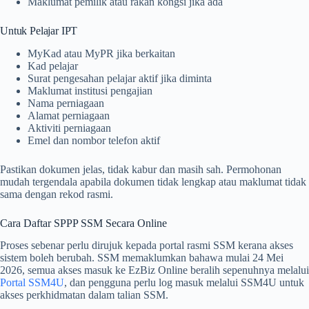
Maklumat pemilik atau rakan kongsi jika ada
Untuk Pelajar IPT
MyKad atau MyPR jika berkaitan
Kad pelajar
Surat pengesahan pelajar aktif jika diminta
Maklumat institusi pengajian
Nama perniagaan
Alamat perniagaan
Aktiviti perniagaan
Emel dan nombor telefon aktif
Pastikan dokumen jelas, tidak kabur dan masih sah. Permohonan
mudah tergendala apabila dokumen tidak lengkap atau maklumat tidak
sama dengan rekod rasmi.
Cara Daftar SPPP SSM Secara Online
Proses sebenar perlu dirujuk kepada portal rasmi SSM kerana akses
sistem boleh berubah. SSM memaklumkan bahawa mulai 24 Mei
2026, semua akses masuk ke EzBiz Online beralih sepenuhnya melalui
Portal SSM4U
, dan pengguna perlu log masuk melalui SSM4U untuk
akses perkhidmatan dalam talian SSM.