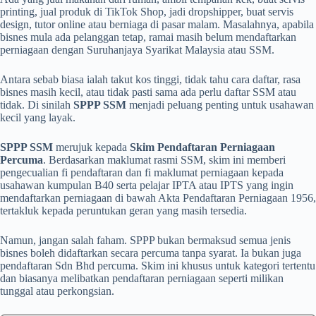
printing, jual produk di TikTok Shop, jadi dropshipper, buat servis
design, tutor online atau berniaga di pasar malam. Masalahnya, apabila
bisnes mula ada pelanggan tetap, ramai masih belum mendaftarkan
perniagaan dengan Suruhanjaya Syarikat Malaysia atau SSM.
Antara sebab biasa ialah takut kos tinggi, tidak tahu cara daftar, rasa
bisnes masih kecil, atau tidak pasti sama ada perlu daftar SSM atau
tidak. Di sinilah
SPPP SSM
menjadi peluang penting untuk usahawan
kecil yang layak.
SPPP SSM
merujuk kepada
Skim Pendaftaran Perniagaan
Percuma
. Berdasarkan maklumat rasmi SSM, skim ini memberi
pengecualian fi pendaftaran dan fi maklumat perniagaan kepada
usahawan kumpulan B40 serta pelajar IPTA atau IPTS yang ingin
mendaftarkan perniagaan di bawah Akta Pendaftaran Perniagaan 1956,
tertakluk kepada peruntukan geran yang masih tersedia.
Namun, jangan salah faham. SPPP bukan bermaksud semua jenis
bisnes boleh didaftarkan secara percuma tanpa syarat. Ia bukan juga
pendaftaran Sdn Bhd percuma. Skim ini khusus untuk kategori tertentu
dan biasanya melibatkan pendaftaran perniagaan seperti milikan
tunggal atau perkongsian.