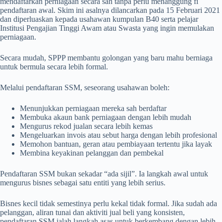
mendaftarkan perniagaan secara sah tanpa perlu menanggung fi
pendaftaran awal. Skim ini asalnya dilancarkan pada 15 Februari 2021
dan diperluaskan kepada usahawan kumpulan B40 serta pelajar
Institusi Pengajian Tinggi Awam atau Swasta yang ingin memulakan
perniagaan.
Secara mudah, SPPP membantu golongan yang baru mahu berniaga
untuk bermula secara lebih formal.
Melalui pendaftaran SSM, seseorang usahawan boleh:
Menunjukkan perniagaan mereka sah berdaftar
Membuka akaun bank perniagaan dengan lebih mudah
Mengurus rekod jualan secara lebih kemas
Mengeluarkan invois atau sebut harga dengan lebih profesional
Memohon bantuan, geran atau pembiayaan tertentu jika layak
Membina keyakinan pelanggan dan pembekal
Pendaftaran SSM bukan sekadar “ada sijil”. Ia langkah awal untuk
mengurus bisnes sebagai satu entiti yang lebih serius.
Bisnes kecil tidak semestinya perlu kekal tidak formal. Jika sudah ada
pelanggan, aliran tunai dan aktiviti jual beli yang konsisten,
pendaftaran SSM ialah langkah asas untuk berkembang dengan lebih