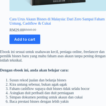
Cara Urus Akaun Bisnes di Malaysia: Dari Zero Sampai Faham
Untung, Cashflow & Cukai
RM
29.00
RM
49.00
Original
Current
price
price
Add to cart
was:
is:
RM49.00.
RM29.00.
Ebook ini sesuai untuk usahawan kecil, peniaga online, freelancer dan
pemilik bisnes baru yang mahu faham asas akaun tanpa pening dengan
istilah teknikal.
Dengan ebook ini, anda akan belajar cara:
Susun rekod jualan dan belanja bisnes
Kira untung sebenar, bukan agak-agak
Faham cashflow supaya duit bisnes tidak selalu bocor
Asingkan duit peribadi dan duit perniagaan
Simpan dokumen penting untuk akaun dan cukai
Baca prestasi bisnes dengan lebih yakin