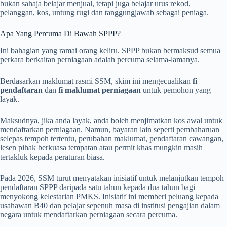
bukan sahaja belajar menjual, tetapi juga belajar urus rekod,
pelanggan, kos, untung rugi dan tanggungjawab sebagai peniaga.
Apa Yang Percuma Di Bawah SPPP?
Ini bahagian yang ramai orang keliru. SPPP bukan bermaksud semua
perkara berkaitan perniagaan adalah percuma selama-lamanya.
Berdasarkan maklumat rasmi SSM, skim ini mengecualikan
fi
pendaftaran
dan
fi maklumat perniagaan
untuk pemohon yang
layak.
Maksudnya, jika anda layak, anda boleh menjimatkan kos awal untuk
mendaftarkan perniagaan. Namun, bayaran lain seperti pembaharuan
selepas tempoh tertentu, perubahan maklumat, pendaftaran cawangan,
lesen pihak berkuasa tempatan atau permit khas mungkin masih
tertakluk kepada peraturan biasa.
Pada 2026, SSM turut menyatakan inisiatif untuk melanjutkan tempoh
pendaftaran SPPP daripada satu tahun kepada dua tahun bagi
menyokong kelestarian PMKS. Inisiatif ini memberi peluang kepada
usahawan B40 dan pelajar sepenuh masa di institusi pengajian dalam
negara untuk mendaftarkan perniagaan secara percuma.