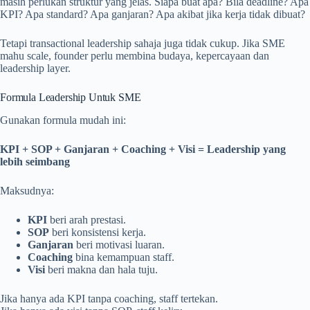
masih perlukan struktur yang jelas. Siapa buat apa? Bila deadline? Apa
KPI? Apa standard? Apa ganjaran? Apa akibat jika kerja tidak dibuat?
Tetapi transactional leadership sahaja juga tidak cukup. Jika SME
mahu scale, founder perlu membina budaya, kepercayaan dan
leadership layer.
Formula Leadership Untuk SME
Gunakan formula mudah ini:
KPI + SOP + Ganjaran + Coaching + Visi = Leadership yang
lebih seimbang
Maksudnya:
KPI
beri arah prestasi.
SOP
beri konsistensi kerja.
Ganjaran
beri motivasi luaran.
Coaching
bina kemampuan staff.
Visi
beri makna dan hala tuju.
Jika hanya ada KPI tanpa coaching, staff tertekan.