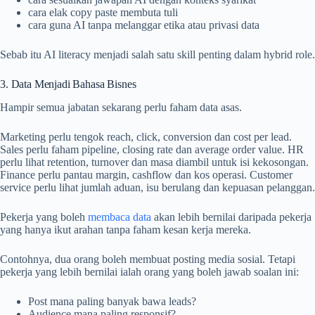
cara elak copy paste membuta tuli
cara guna AI tanpa melanggar etika atau privasi data
Sebab itu AI literacy menjadi salah satu skill penting dalam hybrid role.
3. Data Menjadi Bahasa Bisnes
Hampir semua jabatan sekarang perlu faham data asas.
Marketing perlu tengok reach, click, conversion dan cost per lead.
Sales perlu faham pipeline, closing rate dan average order value. HR
perlu lihat retention, turnover dan masa diambil untuk isi kekosongan.
Finance perlu pantau margin, cashflow dan kos operasi. Customer
service perlu lihat jumlah aduan, isu berulang dan kepuasan pelanggan.
Pekerja yang boleh
membaca data
akan lebih bernilai daripada pekerja
yang hanya ikut arahan tanpa faham kesan kerja mereka.
Contohnya, dua orang boleh membuat posting media sosial. Tetapi
pekerja yang lebih bernilai ialah orang yang boleh jawab soalan ini:
Post mana paling banyak bawa leads?
Audience mana paling responsif?