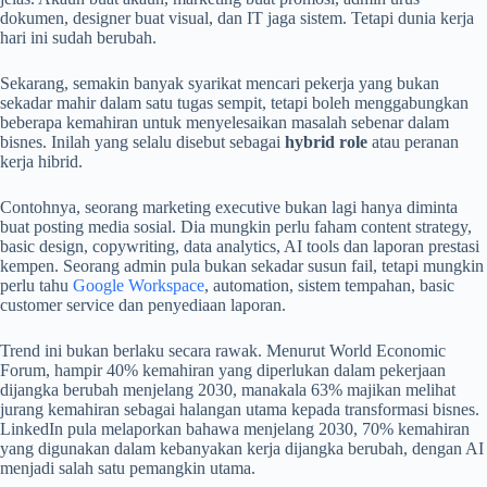
dokumen, designer buat visual, dan IT jaga sistem. Tetapi dunia kerja
hari ini sudah berubah.
Sekarang, semakin banyak syarikat mencari pekerja yang bukan
sekadar mahir dalam satu tugas sempit, tetapi boleh menggabungkan
beberapa kemahiran untuk menyelesaikan masalah sebenar dalam
bisnes. Inilah yang selalu disebut sebagai
hybrid role
atau peranan
kerja hibrid.
Contohnya, seorang marketing executive bukan lagi hanya diminta
buat posting media sosial. Dia mungkin perlu faham content strategy,
basic design, copywriting, data analytics, AI tools dan laporan prestasi
kempen. Seorang admin pula bukan sekadar susun fail, tetapi mungkin
perlu tahu
Google Workspace
, automation, sistem tempahan, basic
customer service dan penyediaan laporan.
Trend ini bukan berlaku secara rawak. Menurut World Economic
Forum, hampir 40% kemahiran yang diperlukan dalam pekerjaan
dijangka berubah menjelang 2030, manakala 63% majikan melihat
jurang kemahiran sebagai halangan utama kepada transformasi bisnes.
LinkedIn pula melaporkan bahawa menjelang 2030, 70% kemahiran
yang digunakan dalam kebanyakan kerja dijangka berubah, dengan AI
menjadi salah satu pemangkin utama.