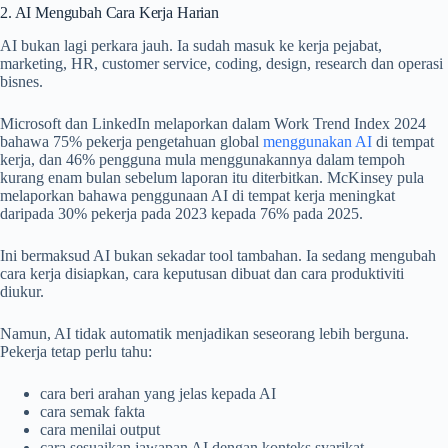
2. AI Mengubah Cara Kerja Harian
AI bukan lagi perkara jauh. Ia sudah masuk ke kerja pejabat,
marketing, HR, customer service, coding, design, research dan operasi
bisnes.
Microsoft dan LinkedIn melaporkan dalam Work Trend Index 2024
bahawa 75% pekerja pengetahuan global
menggunakan AI
di tempat
kerja, dan 46% pengguna mula menggunakannya dalam tempoh
kurang enam bulan sebelum laporan itu diterbitkan. McKinsey pula
melaporkan bahawa penggunaan AI di tempat kerja meningkat
daripada 30% pekerja pada 2023 kepada 76% pada 2025.
Ini bermaksud AI bukan sekadar tool tambahan. Ia sedang mengubah
cara kerja disiapkan, cara keputusan dibuat dan cara produktiviti
diukur.
Namun, AI tidak automatik menjadikan seseorang lebih berguna.
Pekerja tetap perlu tahu:
cara beri arahan yang jelas kepada AI
cara semak fakta
cara menilai output
cara sesuaikan jawapan AI dengan konteks syarikat