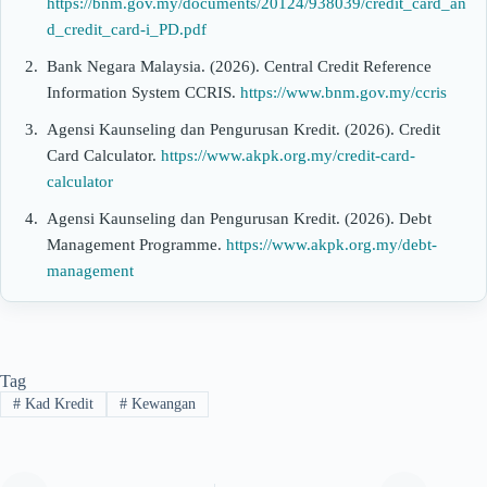
https://bnm.gov.my/documents/20124/938039/credit_card_an
d_credit_card-i_PD.pdf
Bank Negara Malaysia. (2026). Central Credit Reference
Information System CCRIS.
https://www.bnm.gov.my/ccris
Agensi Kaunseling dan Pengurusan Kredit. (2026). Credit
Card Calculator.
https://www.akpk.org.my/credit-card-
calculator
Agensi Kaunseling dan Pengurusan Kredit. (2026). Debt
Management Programme.
https://www.akpk.org.my/debt-
management
Tag
#
Kad Kredit
#
Kewangan