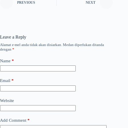
PREVIOUS
NEXT
Leave a Reply
Alamat e-mel anda tidak akan disiarkan.
Medan diperlukan ditanda
dengan
*
Name
*
Email
*
Website
Add Comment
*