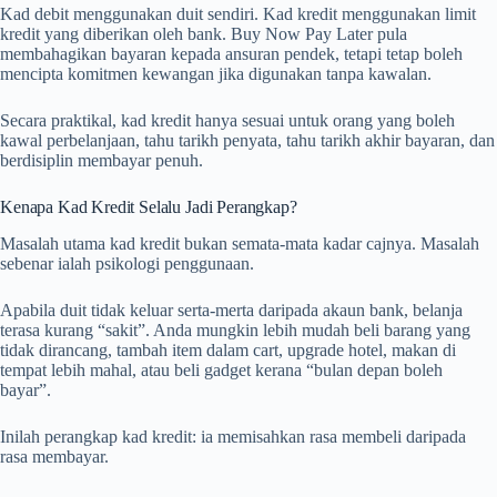
Kad debit menggunakan duit sendiri. Kad kredit menggunakan limit
kredit yang diberikan oleh bank. Buy Now Pay Later pula
membahagikan bayaran kepada ansuran pendek, tetapi tetap boleh
mencipta komitmen kewangan jika digunakan tanpa kawalan.
Secara praktikal, kad kredit hanya sesuai untuk orang yang boleh
kawal perbelanjaan, tahu tarikh penyata, tahu tarikh akhir bayaran, dan
berdisiplin membayar penuh.
Kenapa Kad Kredit Selalu Jadi Perangkap?
Masalah utama kad kredit bukan semata-mata kadar cajnya. Masalah
sebenar ialah psikologi penggunaan.
Apabila duit tidak keluar serta-merta daripada akaun bank, belanja
terasa kurang “sakit”. Anda mungkin lebih mudah beli barang yang
tidak dirancang, tambah item dalam cart, upgrade hotel, makan di
tempat lebih mahal, atau beli gadget kerana “bulan depan boleh
bayar”.
Inilah perangkap kad kredit: ia memisahkan rasa membeli daripada
rasa membayar.