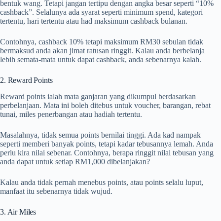
bentuk wang. Tetapi jangan tertipu dengan angka besar seperti “10%
cashback”. Selalunya ada syarat seperti minimum spend, kategori
tertentu, hari tertentu atau had maksimum cashback bulanan.
Contohnya, cashback 10% tetapi maksimum RM30 sebulan tidak
bermaksud anda akan jimat ratusan ringgit. Kalau anda berbelanja
lebih semata-mata untuk dapat cashback, anda sebenarnya kalah.
2. Reward Points
Reward points ialah mata ganjaran yang dikumpul berdasarkan
perbelanjaan. Mata ini boleh ditebus untuk voucher, barangan, rebat
tunai, miles penerbangan atau hadiah tertentu.
Masalahnya, tidak semua points bernilai tinggi. Ada kad nampak
seperti memberi banyak points, tetapi kadar tebusannya lemah. Anda
perlu kira nilai sebenar. Contohnya, berapa ringgit nilai tebusan yang
anda dapat untuk setiap RM1,000 dibelanjakan?
Kalau anda tidak pernah menebus points, atau points selalu luput,
manfaat itu sebenarnya tidak wujud.
3. Air Miles