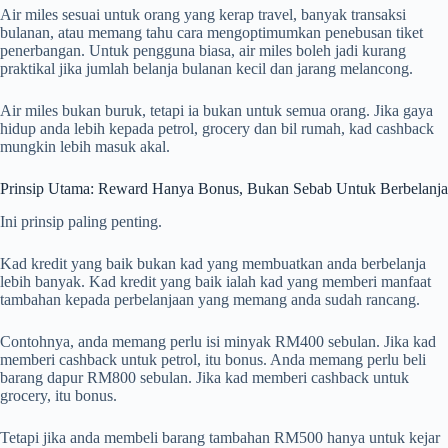
Air miles sesuai untuk orang yang kerap travel, banyak transaksi
bulanan, atau memang tahu cara mengoptimumkan penebusan tiket
penerbangan. Untuk pengguna biasa, air miles boleh jadi kurang
praktikal jika jumlah belanja bulanan kecil dan jarang melancong.
Air miles bukan buruk, tetapi ia bukan untuk semua orang. Jika gaya
hidup anda lebih kepada petrol, grocery dan bil rumah, kad cashback
mungkin lebih masuk akal.
Prinsip Utama: Reward Hanya Bonus, Bukan Sebab Untuk Berbelanja
Ini prinsip paling penting.
Kad kredit yang baik bukan kad yang membuatkan anda berbelanja
lebih banyak. Kad kredit yang baik ialah kad yang memberi manfaat
tambahan kepada perbelanjaan yang memang anda sudah rancang.
Contohnya, anda memang perlu isi minyak RM400 sebulan. Jika kad
memberi cashback untuk petrol, itu bonus. Anda memang perlu beli
barang dapur RM800 sebulan. Jika kad memberi cashback untuk
grocery, itu bonus.
Tetapi jika anda membeli barang tambahan RM500 hanya untuk kejar