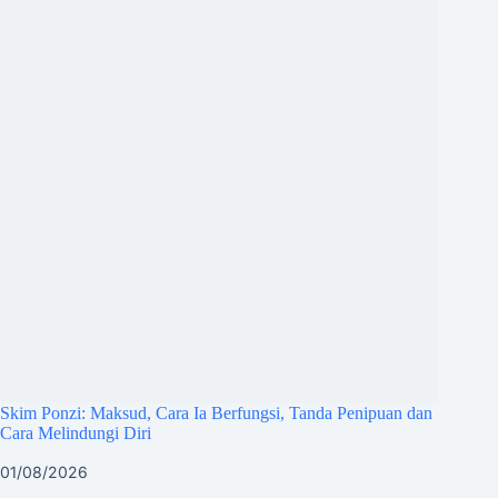
Skim Ponzi: Maksud, Cara Ia Berfungsi, Tanda Penipuan dan
Cara Melindungi Diri
01/08/2026