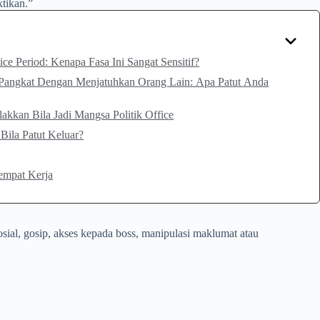
ktikan.”
ice Period: Kenapa Fasa Ini Sangat Sensitif?
Pangkat Dengan Menjatuhkan Orang Lain: Apa Patut Anda
akkan Bila Jadi Mangsa Politik Office
Bila Patut Keluar?
empat Kerja
osial, gosip, akses kepada boss, manipulasi maklumat atau