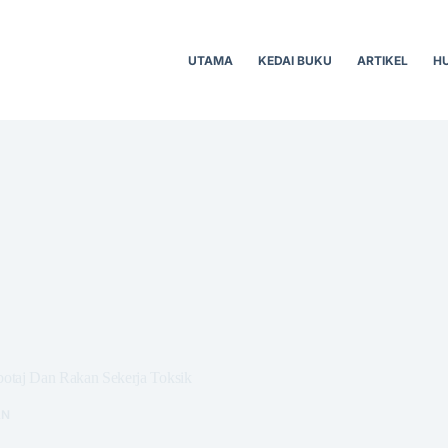
UTAMA
KEDAI BUKU
ARTIKEL
H
abotaj Dan Rakan Sekerja Toksik
AN