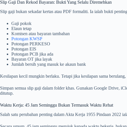
Slip Gaji Dan Rekod Bayaran: Bukti Yang Selalu Diremehkan
Slip gaji bukan sekadar kertas atau PDF formaliti. Ia ialah bukti pentin
Gaji pokok
Elaun tetap
Komisen atau bayaran tambahan
Potongan KWSP
Potongan PERKESO
Potongan EIS
Potongan PCB jika ada
Bayaran OT jika layak
Jumlah bersih yang masuk ke akaun bank
Kesilapan kecil mungkin berlaku. Tetapi jika kesilapan sama berulang,
Simpan semua slip gaji dalam folder khas. Gunakan Google Drive, iCl
ditutup.
Waktu Kerja: 45 Jam Seminggu Bukan Termasuk Waktu Rehat
Salah satu perubahan penting dalam Akta Kerja 1955 Pindaan 2022 ia
Secara umum, 45 jam seminggu merujuk kepada waktu bekerja, bukan se