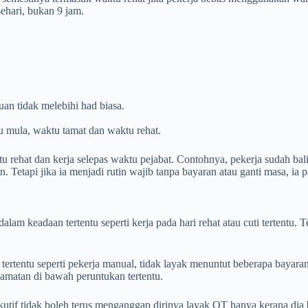
ehari, bukan 9 jam.
an tidak melebihi had biasa.
tu mula, waktu tamat dan waktu rehat.
 rehat dan kerja selepas waktu pejabat. Contohnya, pekerja sudah balik
 Tetapi jika ia menjadi rutin wajib tanpa bayaran atau ganti masa, ia p
alam keadaan tertentu seperti kerja pada hari rehat atau cuti tertentu. 
ertentu seperti pekerja manual, tidak layak menuntut beberapa bayaran t
enamatan di bawah peruntukan tertentu.
if tidak boleh terus menganggap dirinya layak OT hanya kerana dia b