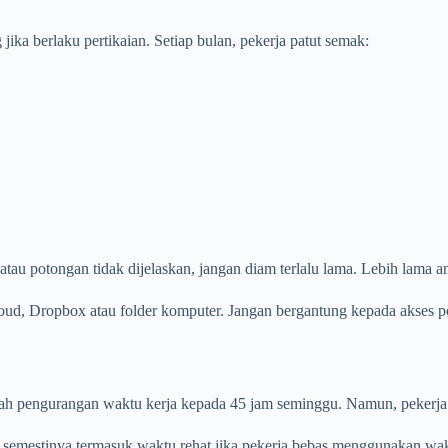
g jika berlaku pertikaian. Setiap bulan, pekerja patut semak:
 atau potongan tidak dijelaskan, jangan diam terlalu lama. Lebih lama 
oud, Dropbox atau folder komputer. Jangan bergantung kepada akses po
lah pengurangan waktu kerja kepada 45 jam seminggu. Namun, pekerja
mestinya termasuk waktu rehat jika pekerja bebas menggunakan waktu r