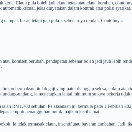
 kerja. Elaun pula boleh jadi elaun tetap atau elaun berubah, contohn
automatik kecuali jelas dinyatakan dalam kontrak atau polisi syarikat.
g nampak besar, tetapi gaji pokok sebenarnya rendah. Contohnya:
 atau komisen berubah, pendapatan sebenar boleh jadi jauh lebih renda
f.
bukan bermaksud itulah gaji yang patut dianggap selesa, cukup atau i
ut undang-undang, ia menetapkan lantai minimum supaya pekerja tidak d
alah RM1,700 sebulan. Pelaksanaan ini bermula pada 1 Februari 2025 
lepas tempoh penangguhan untuk majikan kecil tamat.
okok. Ia tidak termasuk elaun, insentif atau bayaran tambahan. Jadi ji