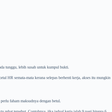
anda tunggu, lebih susah untuk kumpul bukti.
rtal HR semata-mata kerana selepas berhenti kerja, akses itu mungkin
 perlu faham maksudnya dengan betul.
ehat tersebut. Contohnya, jika jadual kerja ialah 9 pagi hingga 6