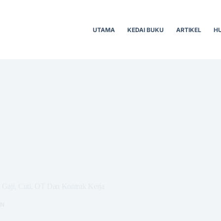
UTAMA
KEDAI BUKU
ARTIKEL
H
 Gaji, Cuti, OT Dan Kontrak Kerja
AN