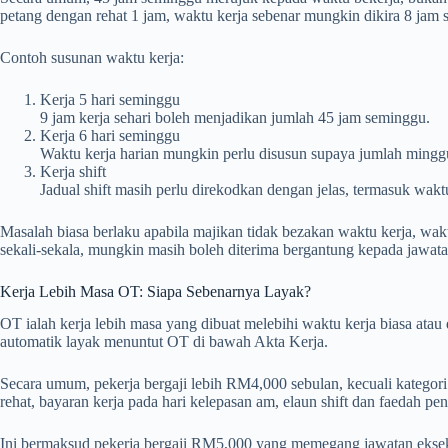
petang dengan rehat 1 jam, waktu kerja sebenar mungkin dikira 8 jam s
Contoh susunan waktu kerja:
Kerja 5 hari seminggu
9 jam kerja sehari boleh menjadikan jumlah 45 jam seminggu.
Kerja 6 hari seminggu
Waktu kerja harian mungkin perlu disusun supaya jumlah minggu
Kerja shift
Jadual shift masih perlu direkodkan dengan jelas, termasuk wak
Masalah biasa berlaku apabila majikan tidak bezakan waktu kerja, waktu
sekali-sekala, mungkin masih boleh diterima bergantung kepada jawatan.
Kerja Lebih Masa OT: Siapa Sebenarnya Layak?
OT ialah kerja lebih masa yang dibuat melebihi waktu kerja biasa atau d
automatik layak menuntut OT di bawah Akta Kerja.
Secara umum, pekerja bergaji lebih RM4,000 sebulan, kecuali kategori t
rehat, bayaran kerja pada hari kelepasan am, elaun shift dan faedah p
Ini bermaksud pekerja bergaji RM5,000 yang memegang jawatan eksekut