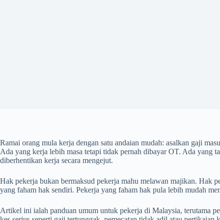
Ramai orang mula kerja dengan satu andaian mudah: asalkan gaji masuk
Ada yang kerja lebih masa tetapi tidak pernah dibayar OT. Ada yang tan
diberhentikan kerja secara mengejut.
Hak pekerja bukan bermaksud pekerja mahu melawan majikan. Hak pekerj
yang faham hak sendiri. Pekerja yang faham hak pula lebih mudah me
Artikel ini ialah panduan umum untuk pekerja di Malaysia, terutama p
kes serius seperti gaji tertunggak, pemecatan tidak adil atau pertikaian