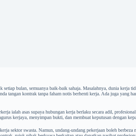
 setiap bulan, semuanya baik-baik sahaja. Masalahnya, dunia kerja tid
da tangan kontrak tanpa faham notis berhenti kerja. Ada juga yang hany
a ialah asas supaya hubungan kerja berlaku secara adil, profesional d
ngurus kerjaya, menyimpan bukti, dan membuat keputusan dengan kepa
ekerja sektor swasta. Namun, undang-undang pekerjaan boleh berbeza me
 kontrak, rujuk pihak berkuasa berkaitan atau dapatkan nasihat profesiona