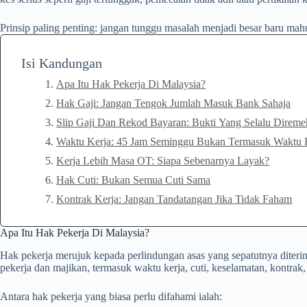
Prinsip paling penting: jangan tunggu masalah menjadi besar baru mahu 
Isi Kandungan
Apa Itu Hak Pekerja Di Malaysia?
Hak Gaji: Jangan Tengok Jumlah Masuk Bank Sahaja
Slip Gaji Dan Rekod Bayaran: Bukti Yang Selalu Direm
Waktu Kerja: 45 Jam Seminggu Bukan Termasuk Waktu 
Kerja Lebih Masa OT: Siapa Sebenarnya Layak?
Hak Cuti: Bukan Semua Cuti Sama
Kontrak Kerja: Jangan Tandatangan Jika Tidak Faham
Apa Itu Hak Pekerja Di Malaysia?
Hak pekerja merujuk kepada perlindungan asas yang sepatutnya diterim
pekerja dan majikan, termasuk waktu kerja, cuti, keselamatan, kontrak
Antara hak pekerja yang biasa perlu difahami ialah: