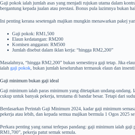
Gaji pokok ialah jumlah asas yang menjadi rujukan utama dalam kontrak
bergantung kepada jualan atau prestasi. Bonus pula lazimnya bukan hak 
Ini penting kerana sesetengah majikan mungkin menawarkan pakej yan
Gaji pokok: RM1,500
Elaun kedatangan: RM200
Komisen anggaran: RM500
Jumlah disebut dalam iklan kerja: “hingga RM2,200”
Masalahnya, “hingga RM2,200” bukan semestinya gaji tetap. Jika elaun
ialah
gaji pokok
, bukan jumlah keseluruhan termasuk elaun dan insenti
Gaji minimum bukan gaji ideal
Gaji minimum ialah paras minimum yang ditetapkan undang-undang. Ia 
cukup untuk banyak pekerja, terutama di bandar besar. Tetapi dari sud
Berdasarkan Perintah Gaji Minimum 2024, kadar gaji minimum semasa i
pekerja atau lebih, dan kepada semua majikan bermula 1 Ogos 2025 se
Perkara penting yang ramai terlepas pandang: gaji minimum ialah gaji p
RM1,700”, pekerja patut semak semula.