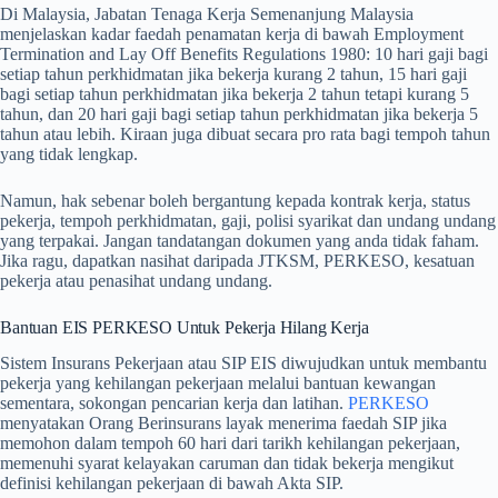
Di Malaysia, Jabatan Tenaga Kerja Semenanjung Malaysia
menjelaskan kadar faedah penamatan kerja di bawah Employment
Termination and Lay Off Benefits Regulations 1980: 10 hari gaji bagi
setiap tahun perkhidmatan jika bekerja kurang 2 tahun, 15 hari gaji
bagi setiap tahun perkhidmatan jika bekerja 2 tahun tetapi kurang 5
tahun, dan 20 hari gaji bagi setiap tahun perkhidmatan jika bekerja 5
tahun atau lebih. Kiraan juga dibuat secara pro rata bagi tempoh tahun
yang tidak lengkap.
Namun, hak sebenar boleh bergantung kepada kontrak kerja, status
pekerja, tempoh perkhidmatan, gaji, polisi syarikat dan undang undang
yang terpakai. Jangan tandatangan dokumen yang anda tidak faham.
Jika ragu, dapatkan nasihat daripada JTKSM, PERKESO, kesatuan
pekerja atau penasihat undang undang.
Bantuan EIS PERKESO Untuk Pekerja Hilang Kerja
Sistem Insurans Pekerjaan atau SIP EIS diwujudkan untuk membantu
pekerja yang kehilangan pekerjaan melalui bantuan kewangan
sementara, sokongan pencarian kerja dan latihan.
PERKESO
menyatakan Orang Berinsurans layak menerima faedah SIP jika
memohon dalam tempoh 60 hari dari tarikh kehilangan pekerjaan,
memenuhi syarat kelayakan caruman dan tidak bekerja mengikut
definisi kehilangan pekerjaan di bawah Akta SIP.