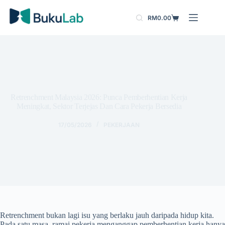
Skip
to
RM
0.00
Shopping
content
cart
Retrenchment Malaysia 2026: Punca Pemberhentian Kerja
Meningkat, Sektor Terjejas Dan Cara Pekerja Bersedia
17/05/2026
PEKERJAAN
Retrenchment bukan lagi isu yang berlaku jauh daripada hidup kita.
Pada satu masa, ramai pekerja menganggap pemberhentian kerja hanya